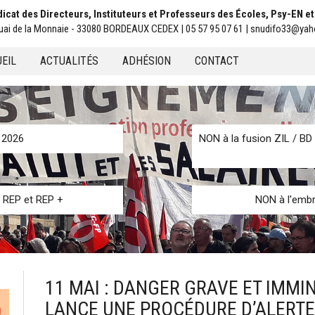
icat des Directeurs, Instituteurs et Professeurs des Écoles, Psy-EN e
uai de la Monnaie - 33080 BORDEAUX CEDEX | 05 57 95 07 61 | snudifo33@yah
EIL
ACTUALITÉS
ADHÉSION
CONTACT
u
n 2026
NON à la fusion ZIL / BD 
s REP et REP +
NON à l'embr
11 MAI : DANGER GRAVE ET IMMIN
LANCE UNE PROCÉDURE D’ALERTE