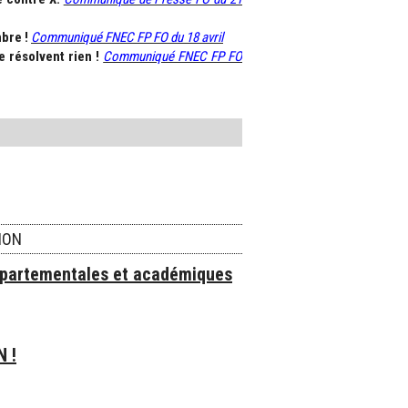
mbre !
Communiqué FNEC FP FO du 18 avril
e résolvent rien !
Communiqué FNEC FP FO
ION
épartementales et académiques
N !