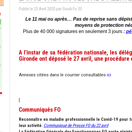
Publié le
23
Avril
2020
par
Snudi Fo 33
Le 11 mai ou après… Pas de reprise sans dépis
moyens de protection néc
Plus de 40 000 signatures en seulement 3 jours
:
pé
A l'instar de sa fédération nationale, les dé
Gironde ont déposé le 27 avril, une procédure
Annexes citées dans le courrier consultables
ici
[
Communiqués FO
Reconnaître en maladie professionnelle le Covid-19 pour t
leur activité.
Communiqué de Presse FO du 22 avril
La Fédération Générale des Fonctionnaires FO porte plaint