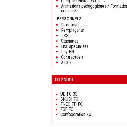
Compte rendu des CDFC
Animations pédagogiques / Formatio
continue
PERSONNELS
Directeurs
Remplaçants
TRS
Stagiaires
Ens. spécialisés
Psy EN
Contractuels
AESH
FO SNUDI
Aller
au
UD FO 33
contenu
SNUDI FO
FNEC FP FO
FGF FO
Confédération FO