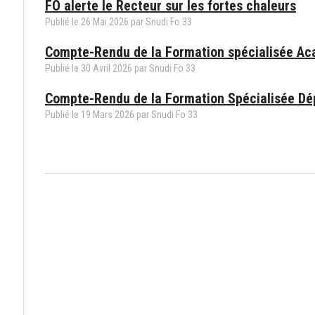
FO alerte le Recteur sur les fortes chaleurs
Publié le
26
Mai
2026
par
Snudi Fo 33
Compte-Rendu de la Formation spécialisée Ac
Publié le
30
Avril
2026
par
Snudi Fo 33
Compte-Rendu de la Formation Spécialisée Dé
Publié le
19
Mars
2026
par
Snudi Fo 33