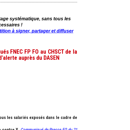
tage systématique, sans tous les
essaires !
tition à signer, partager et diffuser
légués FNEC FP FO au CHSCT de la
 d'alerte auprès du DASEN
ous les salariés exposés dans le cadre de
e contre X.
Communiqué de Presse FO du 21