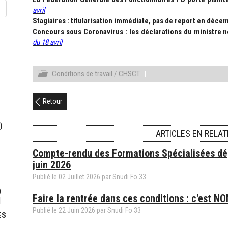
avril
Stagiaires : titularisation immédiate, pas de report en déce
Concours sous Coronavirus : les déclarations du ministre n
du 18 avril
Conditions de travail / CHSCT
|
Retour
)
ARTICLES EN RELAT
Compte-rendu des Formations Spécialisées d
juin 2026
Publié le
02
Juillet
2026
par
Snudi Fo 33
)
Faire la rentrée dans ces conditions : c'est NO
N
Publié le
22
Juin
2026
par
Snudi Fo 33
ES