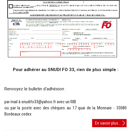
Pour adhérer au SNUDI FO 33, rien de plus simple :
Renvoyez le bulletin d'adhésion :
par mail à snudifo33@yahoo.fr avec un RIB
ou par la poste avec des chèques au 17 quai de la Monnaie - 33080
Bordeaux cedex
Bulleti
En savoir plus...
d'adh