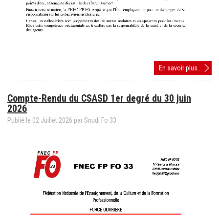
Compt
En savoir plus...
rendu
des
Compte-Rendu du CSASD 1er degré du 30 juin
Forma
2026
Spéci
dépar
Publié le
02
Juillet
2026
par
Snudi Fo 33
et
acadé
juin
2026