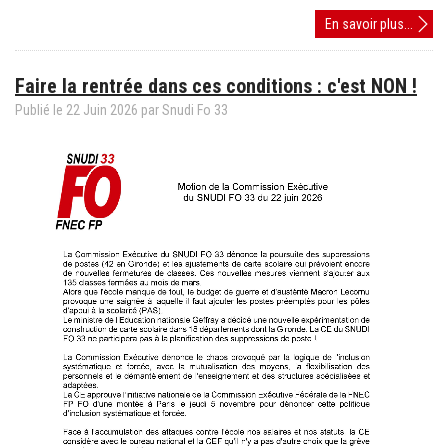
Aux
En savoir plus...
AESH
:
Faire la rentrée dans ces conditions : c'est NON !
Mise
en
Publié le
22
Juin
2026
par
Snudi Fo 33
place
des
PAS