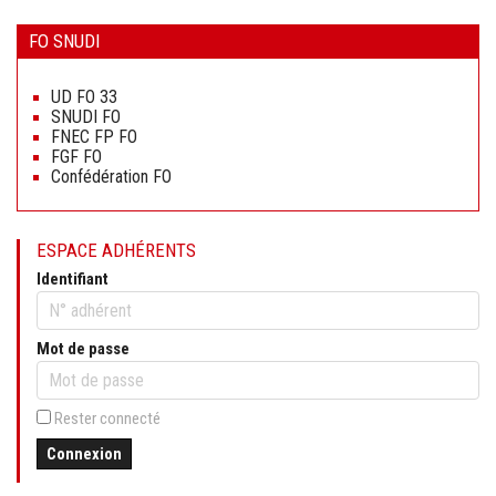
FO SNUDI
Aller
au
UD FO 33
contenu
SNUDI FO
FNEC FP FO
FGF FO
Confédération FO
ESPACE ADHÉRENTS
Identifiant
Mot de passe
Rester connecté
Connexion