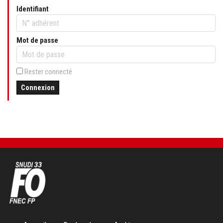
Identifiant
Mot de passe
Rester connecté
Connexion
Aller