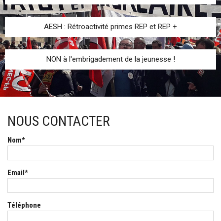
AESH : Rétroactivité primes REP et REP +
NON à l'embrigadement de la jeunesse !
NOUS CONTACTER
Champ
Nom
*
obligatoire
Champ
Email
*
obligatoire
Téléphone