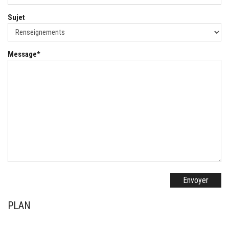
Sujet
Champ
Message
*
obligatoire
Envoyer
PLAN