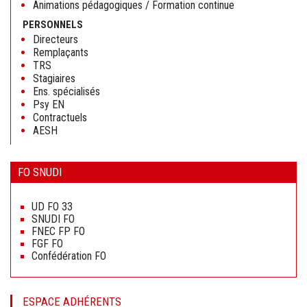
Animations pédagogiques / Formation continue
PERSONNELS
Directeurs
Remplaçants
TRS
Stagiaires
Ens. spécialisés
Psy EN
Contractuels
AESH
FO SNUDI
Aller
au
UD FO 33
contenu
SNUDI FO
FNEC FP FO
FGF FO
Confédération FO
ESPACE ADHÉRENTS