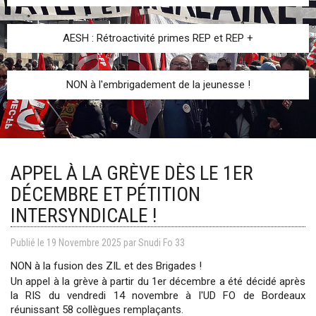
AESH : Rétroactivité primes REP et REP +
NON à l'embrigadement de la jeunesse !
APPEL À LA GRÈVE DÈS LE 1ER
DÉCEMBRE ET PÉTITION
INTERSYNDICALE !
Publié le
19
Novembre
2025
par
Snudi Fo 33
NON à la fusion des ZIL et des Brigades !
Un appel à la grève à partir du 1er décembre a été décidé après
la RIS du vendredi 14 novembre à l'UD FO de Bordeaux
réunissant 58 collègues remplaçants.