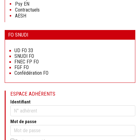
Psy EN
Contractuels
AESH
FO SNUDI
Aller
au
UD FO 33
contenu
SNUDI FO
FNEC FP FO
FGF FO
Confédération FO
ESPACE ADHÉRENTS
Identifiant
Mot de passe