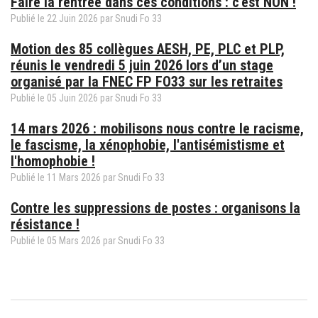
Faire la rentrée dans ces conditions : c'est NON !
Publié le
22
Juin
2026
par
Snudi Fo 33
Motion des 85 collègues AESH, PE, PLC et PLP,
réunis le vendredi 5 juin 2026 lors d’un stage
organisé par la FNEC FP FO33 sur les retraites
Publié le
05
Juin
2026
par
Snudi Fo 33
14 mars 2026 : mobilisons nous contre le racisme,
le fascisme, la xénophobie, l'antisémistisme et
l'homophobie !
Publié le
11
Mars
2026
par
Snudi Fo 33
Contre les suppressions de postes : organisons la
résistance !
Publié le
05
Mars
2026
par
Snudi Fo 33