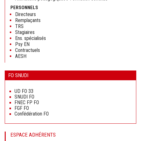
PERSONNELS
Directeurs
Remplaçants
TRS
Stagiaires
Ens. spécialisés
Psy EN
Contractuels
AESH
FO SNUDI
Aller
au
UD FO 33
contenu
SNUDI FO
FNEC FP FO
FGF FO
Confédération FO
ESPACE ADHÉRENTS