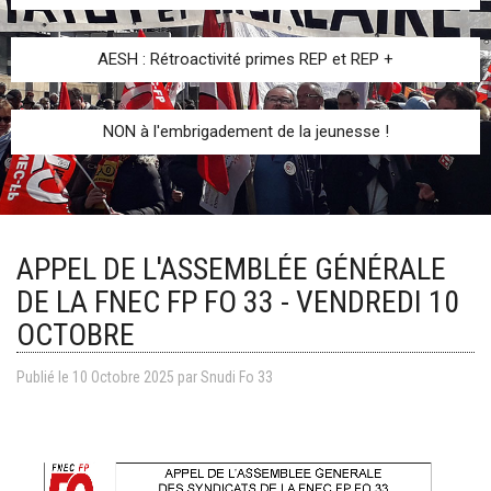
AESH : Rétroactivité primes REP et REP +
NON à l'embrigadement de la jeunesse !
APPEL DE L'ASSEMBLÉE GÉNÉRALE
DE LA FNEC FP FO 33 - VENDREDI 10
OCTOBRE
Publié le
10
Octobre
2025
par
Snudi Fo 33