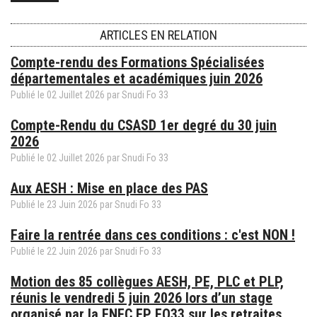
ARTICLES EN RELATION
Compte-rendu des Formations Spécialisées
départementales et académiques juin 2026
Publié le
02
Juillet
2026
par
Snudi Fo 33
Compte-Rendu du CSASD 1er degré du 30 juin
2026
Publié le
02
Juillet
2026
par
Snudi Fo 33
Aux AESH : Mise en place des PAS
Publié le
23
Juin
2026
par
Snudi Fo 33
Faire la rentrée dans ces conditions : c'est NON !
Publié le
22
Juin
2026
par
Snudi Fo 33
Motion des 85 collègues AESH, PE, PLC et PLP,
réunis le vendredi 5 juin 2026 lors d’un stage
organisé par la FNEC FP FO33 sur les retraites