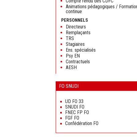
Compte rendu des CDFC
Animations pédagogiques / Formatio
continue
PERSONNELS
Directeurs
Remplaçants
TRS
Stagiaires
Ens. spécialisés
Psy EN
Contractuels
AESH
FO SNUDI
Aller
au
UD FO 33
contenu
SNUDI FO
FNEC FP FO
FGF FO
Confédération FO