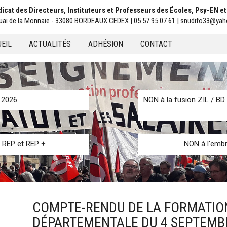
icat des Directeurs, Instituteurs et Professeurs des Écoles, Psy-EN e
uai de la Monnaie - 33080 BORDEAUX CEDEX | 05 57 95 07 61 | snudifo33@yah
EIL
ACTUALITÉS
ADHÉSION
CONTACT
u
n 2026
NON à la fusion ZIL / BD 
s REP et REP +
NON à l'embr
COMPTE-RENDU DE LA FORMATION
DÉPARTEMENTALE DU 4 SEPTEMB