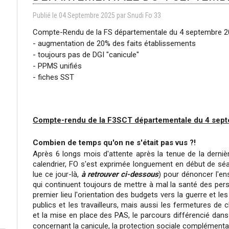
Publié le
04
Septembre
2025
par
Snudi Fo 33
Compte-Rendu de la FS départementale du 4 septembre 2
- augmentation de 20% des faits établissements
- toujours pas de DGI "canicule"
- PPMS unifiés
- fiches SST
Compte-rendu de la F3SCT départementale
du 4 sep
Combien de temps qu'on ne s'était pas vus ?!
Après 6 longs mois d'attente après la tenue de la derniè
calendrier, FO s'est exprimée longuement en début de séa
lue ce jour-là,
à retrouver ci-dessous
) pour dénoncer l'e
qui continuent toujours de mettre à mal la santé des perso
premier lieu l'orientation des budgets vers la guerre et les
publics et les travailleurs, mais aussi les fermetures de c
et la mise en place des PAS, le parcours différencié dans
concernant la canicule, la protection sociale complémentair