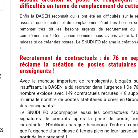
difficultés en terme de remplacement de cette
Enfin la DASEN reconnait qu’ils ont été en difficultés sur le 
assurait que le potentiel de remplacement était très bon en s
remonter très tôt les besoins urgents de recrutement qui a
complémentaire ! Dès l’année dernière, nous avions alerté l
nécessité de créer des postes. Le SNUDI FO réclame la création 
!
Recrutement de contractuels : de 76 en se
réclame la création de postes statutaires
enseignants !
)
Avec le manque important de remplaçants, bloqués s
insuffisant, la DASEN a dû recruter dans l’urgence ! De 76 
nombre explose avec 149 contractuels recrutés + 8 suppl
minima le nombre de postes statutaires à créer en Girond
des enseignants !
Le SNUDI FO accompagne aussi les contractuels face 
)
signatures de contrats après la prise de poste, ex
N
inexistante… N’oublions pas que beaucoup d’entre eux 
ES
que l’exigence d’une classe à temps plein ne leur laisse 
sortir de leur précarité !