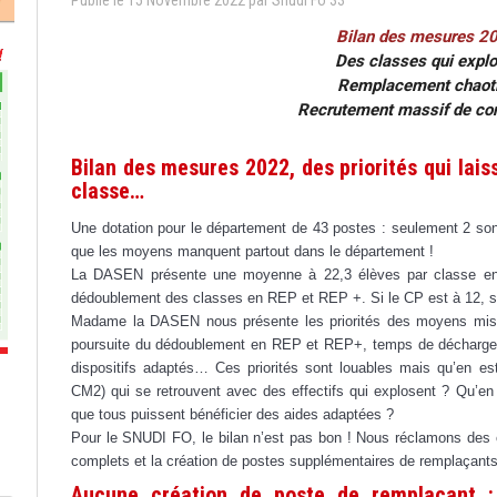
Publié le
15
Novembre
2022
par
Snudi Fo 33
Bilan des mesures 20
Des classes qui expl
Remplacement chaot
Recrutement massif de con
Bilan des mesures 2022, des priorités qui lais
classe…
Une dotation pour le département de 43 postes : seulement 2 sont
que les moyens manquent partout dans le département !
La DASEN présente une moyenne à 22,3 élèves par classe en G
dédoublement des classes en REP et REP +. Si le CP est à 12, s
Madame la DASEN nous présente les priorités des moyens mis
poursuite du dédoublement en REP et REP+, temps de décharge a
dispositifs adaptés… Ces priorités sont louables mais qu’en e
CM2) qui se retrouvent avec des effectifs qui explosent ? Qu’en
que tous puissent bénéficier des aides adaptées ?
Pour le SNUDI FO, le bilan n’est pas bon ! Nous réclamons des 
complets et la création de postes supplémentaires de remplaçants
Aucune création de poste de remplaçant :