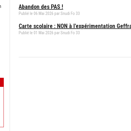
Abandon des PAS !
n
Publié le
06
Mai
2026
par
Snudi Fo 33
Carte scolaire : NON à l'expérimentation Geffra
Publié le
01
Mai
2026
par
Snudi Fo 33