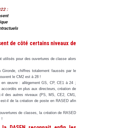
22 :
osent
ique
tractuels
sent de côté certains niveaux de
 utilisés pour des ouvertures de classe alors
ironde, chiffres totalement faussés par le
ouvent le CM2 est à 28 !
 en œuvre : allègement GS, CP, CE1 à 24 ;
ccordés en plus aux directeurs, création de
st-il des autres niveaux (PS, MS, CE2, CM1,
 est-il de la création de poste en RASED afin
ouvertures de classes, la création de RASED
 !
 la DASEN reconnait enfin les