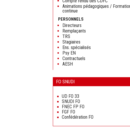
Compte rendu des CDFC
Animations pédagogiques / Formatio
continue
PERSONNELS
Directeurs
Remplaçants
TRS
Stagiaires
Ens. spécialisés
Psy EN
Contractuels
AESH
FO SNUDI
Aller
au
UD FO 33
contenu
SNUDI FO
FNEC FP FO
FGF FO
Confédération FO