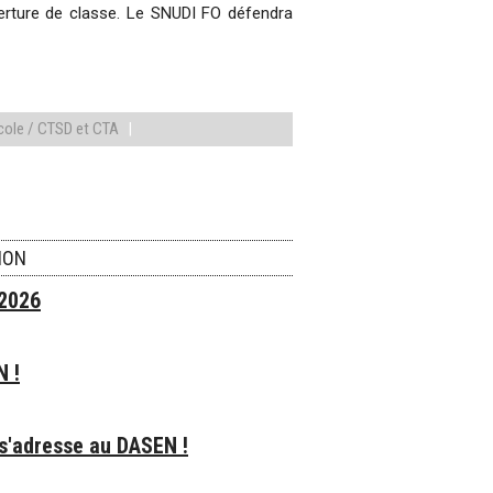
erture de classe. Le SNUDI FO défendra
cole / CTSD et CTA
|
ION
 2026
N !
 s'adresse au DASEN !