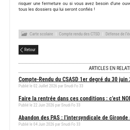
risquer une fermeture ou si vous avez besoin d’une ouv
tous les dossiers qui lui seront confiés !
Carte scolaire
|
Compte rendu des CTSD
|
Défense de l'é
Retour
ARTICLES EN RELAT
Compte-Rendu du CSASD 1er degré du 30 juin
Publié le
02
Juillet
2026
par
Snudi Fo 33
Faire la rentrée dans ces conditions : c'est NO
Publié le
22
Juin
2026
par
Snudi Fo 33
Abandon des PAS : l'intersyndicale de Gironde
Publié le
04
Juin
2026
par
Snudi Fo 33