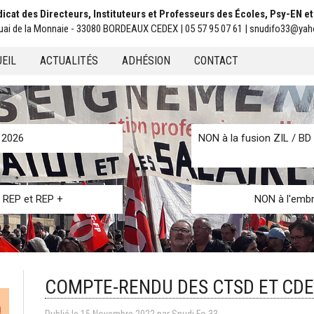
icat des Directeurs, Instituteurs et Professeurs des Écoles, Psy-EN e
uai de la Monnaie - 33080 BORDEAUX CEDEX | 05 57 95 07 61 | snudifo33@yah
EIL
ACTUALITÉS
ADHÉSION
CONTACT
u
n 2026
NON à la fusion ZIL / BD 
s REP et REP +
NON à l'embr
COMPTE-RENDU DES CTSD ET CD