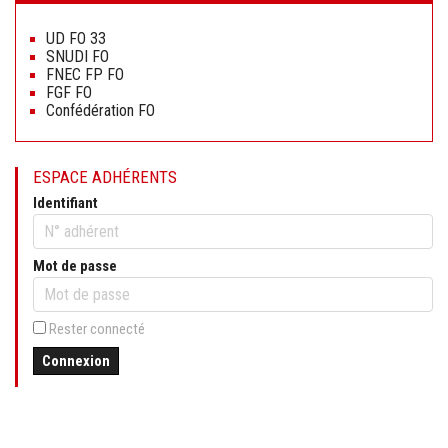
Aller
au
UD FO 33
contenu
SNUDI FO
FNEC FP FO
FGF FO
Confédération FO
ESPACE ADHÉRENTS
Identifiant
Mot de passe
Rester connecté
Connexion