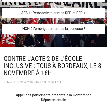
AESH : Rétroactivité primes REP et REP +
NON à l'embrigadement de la jeunesse !
CONTRE L'ACTE 2 DE L'ÉCOLE
INCLUSIVE : TOUS À BORDEAUX, LE 8
NOVEMBRE À 18H
Publié le
08
Novembre
2023
par
Snudi Fo 33
Appel des participants présents à la Conférence
Départementale