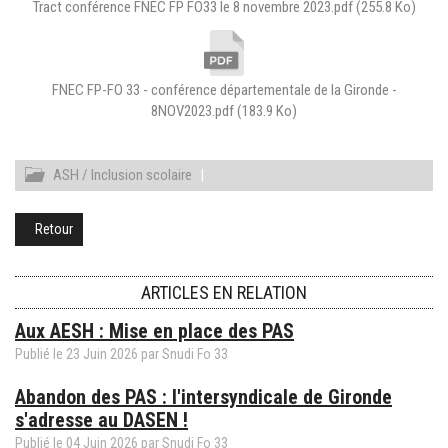
Tract conférence FNEC FP FO33 le 8 novembre 2023.pdf
(255.8 Ko)
FNEC FP-FO 33 - conférence départementale de la Gironde -
8NOV2023.pdf
(183.9 Ko)
ASH / Inclusion scolaire
|
Retour
ARTICLES EN RELATION
Aux AESH : Mise en place des PAS
Publié le
23
Juin
2026
par
Snudi Fo 33
Abandon des PAS : l'intersyndicale de Gironde
s'adresse au DASEN !
Publié le
04
Juin
2026
par
Snudi Fo 33