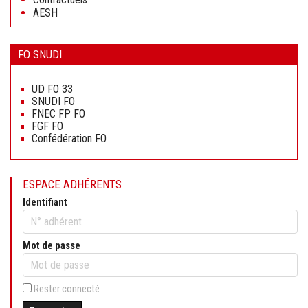
AESH
FO SNUDI
Aller
au
UD FO 33
contenu
SNUDI FO
FNEC FP FO
FGF FO
Confédération FO
ESPACE ADHÉRENTS
Identifiant
Mot de passe
Rester connecté