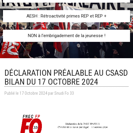
AESH : Rétroactivité primes REP et REP +
NON à l'embrigadement de la jeunesse !
DÉCLARATION PRÉALABLE AU CSASD
BILAN DU 17 OCTOBRE 2024
Publié le
17
Octobre
2024
par
Snudi Fo 33