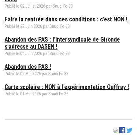
Publié le
02
Juillet
2026
par
Snudi Fo 33
Faire la rentrée dans ces conditions : c'est NON !
Publié le
22
Juin
2026
par
Snudi Fo 33
Abandon des PAS : l'intersyndicale de Gironde
s'adresse au DASEN !
Publié le
04
Juin
2026
par
Snudi Fo 33
Abandon des PAS !
Publié le
06
Mai
2026
par
Snudi Fo 33
Carte scolaire : NON à l'expérimentation Geffray !
Publié le
01
Mai
2026
par
Snudi Fo 33