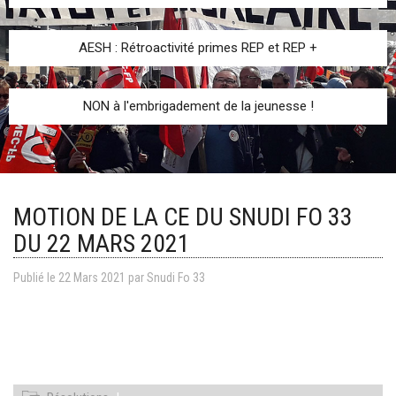
AESH : Rétroactivité primes REP et REP +
NON à l'embrigadement de la jeunesse !
MOTION DE LA CE DU SNUDI FO 33
DU 22 MARS 2021
Publié le
22
Mars
2021
par
Snudi Fo 33