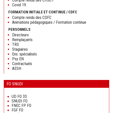
Compte rendu des CHSCT
Covid 19
FORMATION INITIALE ET CONTINUE / CDFC
Compte rendu des CDFC
Animations pédagogiques / Formation continue
PERSONNELS
Directeurs
Remplaçants
TRS
Stagiaires
Ens. spécialisés
Psy EN
Contractuels
AESH
FO SNUDI
Aller
au
UD FO 33
contenu
SNUDI FO
FNEC FP FO
FGF FO