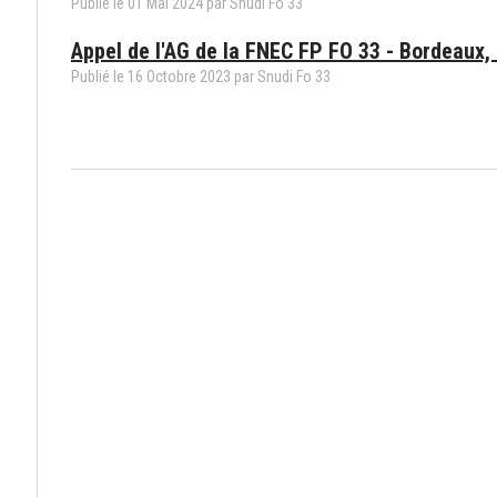
Publié le
01
Mai
2024
par
Snudi Fo 33
Appel de l'AG de la FNEC FP FO 33 - Bordeaux,
Publié le
16
Octobre
2023
par
Snudi Fo 33