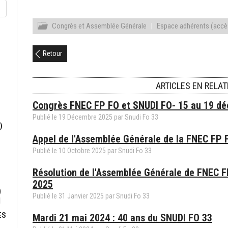
Congrès et Assemblée Générale
|
Espace adhérents (accè
Retour
ARTICLES EN RELAT
Congrès FNEC FP FO et SNUDI FO- 15 au 19 d
Publié le
19
Décembre
2025
par
Snudi Fo 33
)
Appel de l'Assemblée Générale de la FNEC FP 
Publié le
10
Octobre
2025
par
Snudi Fo 33
Résolution de l'Assemblée Générale de FNEC FP
2025
)
Publié le
31
Janvier
2025
par
Snudi Fo 33
N
ES
Mardi 21 mai 2024 : 40 ans du SNUDI FO 33