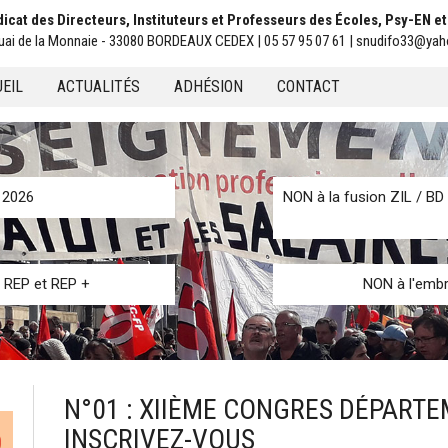
icat des Directeurs, Instituteurs et Professeurs des Écoles, Psy-EN e
uai de la Monnaie - 33080 BORDEAUX CEDEX | 05 57 95 07 61 | snudifo33@yah
EIL
ACTUALITÉS
ADHÉSION
CONTACT
u
n 2026
NON à la fusion ZIL / BD 
s REP et REP +
NON à l'embr
N°01 : XIIÈME CONGRES DÉPARTE
INSCRIVEZ-VOUS