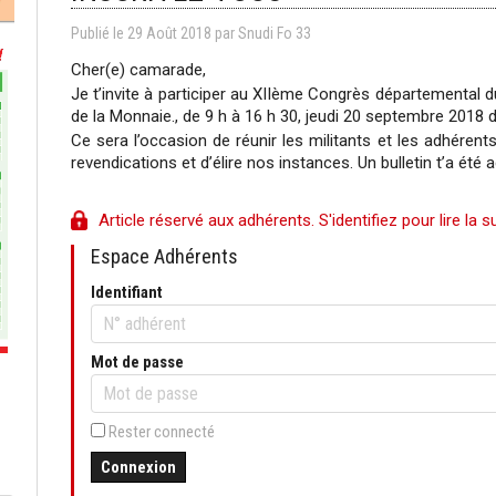
Publié le
29
Août
2018
par
Snudi Fo 33
Cher(e) camarade,
Je t’invite à participer au XIIème Congrès départemental du
de la Monnaie., de 9 h à 16 h 30, jeudi 20 septembre 2018 
Ce sera l’occasion de réunir les militants et les adhére
revendications et d’élire nos instances. Un bulletin t’a été 
Article réservé aux adhérents. S'identifiez pour lire la su
Espace Adhérents
Identifiant
Mot de passe
Rester connecté
Connexion