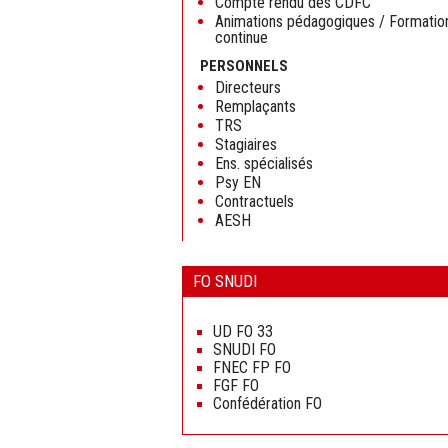
Compte rendu des CDFC
Animations pédagogiques / Formatio
continue
PERSONNELS
Directeurs
Remplaçants
TRS
Stagiaires
Ens. spécialisés
Psy EN
Contractuels
AESH
FO SNUDI
Aller
au
UD FO 33
contenu
SNUDI FO
FNEC FP FO
FGF FO
Confédération FO